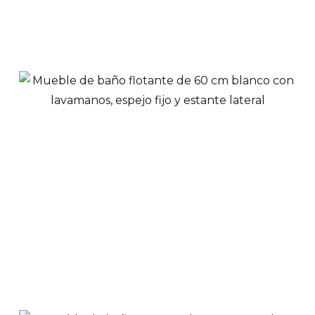
Añadir a Carrito
Mueble de baño 80
cm blanco con
lavamanos, espejo y
estante lateral
$
639,900
Ver Productos
Añadir a Carrito