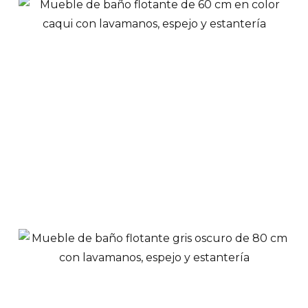
Mueble de baño 60
cm blanco con
lavamanos, espejo y
estante superior
$
539,900
Ver Productos
Añadir a Carrito
Mueble de baño 60
cm color caqui con
lavamanos, espejo y