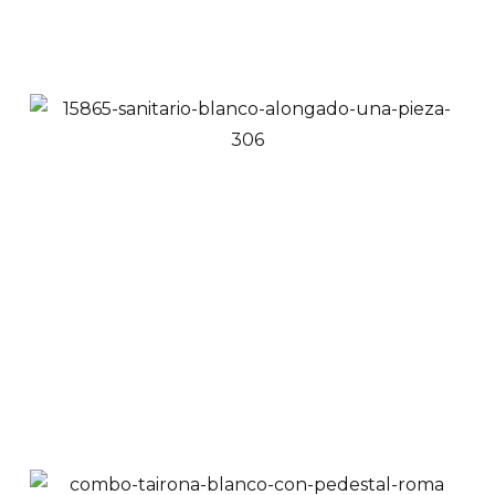
Añadir a Carrito
Sanitario Blanco
Compacto Alongado
Doble Descarga | 350
$
520,000
Ver Productos
Añadir a Carrito