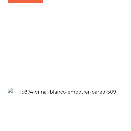
Lavamanos Vessel
Redondo Yari |
Lavamanos de
Sobreponer