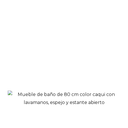
Sanitario Blanco
Alongado Una Pieza |
306
$
424,900
Ver Productos
Añadir a Carrito
Combo Sanitario
Tairona con Pedestal