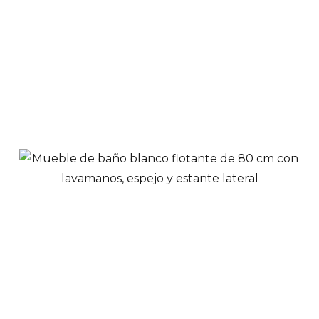
$
478,900
-
$
488,900
Ver Productos
View Options
Mueble de baño 80
cm caqui con
lavamanos, espejo y
estante superior
$
629,900
Ver Productos