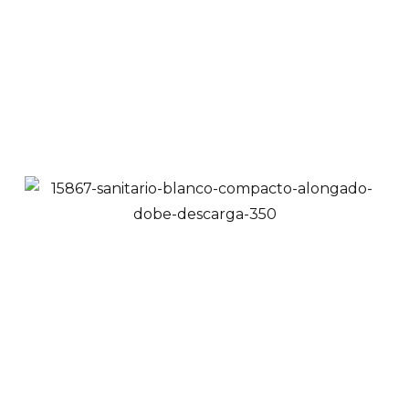
$
69,900
Ver Productos
Añadir a Carrito
Orinal Blanco
Empotrar Pared | 509
$
255,900
Ver Productos