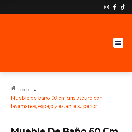
Inicio
»
Mueble de baño 60 cm gris oscuro con
lavamanos, espejo y estante superior
Mueble De Baño 60 Cm