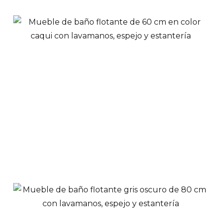
Mueble de baño 80
cm color caqui con
lavamanos, espejo fijo
y estante superior
$
569,900
Ver Productos
Añadir a Carrito
Mueble de baño 60
cm color caqui con