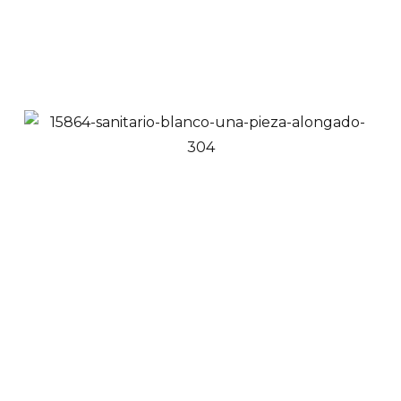
Añadir a Carrito
Santiario Blanco
Compacto Alongado |
2169
$
599,999
Ver Productos
Añadir a Carrito