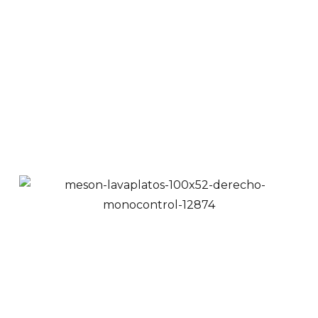
Súper Lavable Tipo 1
$
225,900
$
209,000
Ver Productos
Añadir a Carrito
Lavaplatos Empotrar
Acero Inxodable
60x40cm
$
107,900
Ver Productos