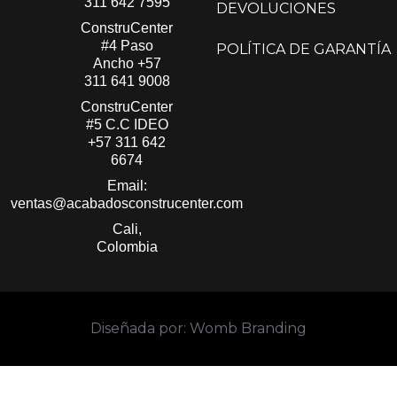
311 642 7595
DEVOLUCIONES
ConstruCenter
#4 Paso
POLÍTICA DE GARANTÍA
Ancho
+57
311 641 9008
ConstruCenter
#5 C.C IDEO
+57 311 642
6674
Email:
ventas@acabadosconstrucenter.com
Cali,
Colombia
Diseñada por: Womb Branding