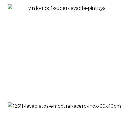
Sanitario Blanco Una
Pieza Alongado | 304
$
490,900
Ver Productos
Añadir a Carrito
Pintura Vinil Acrílica