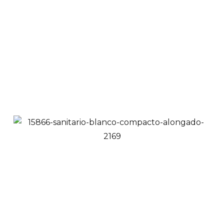
Lavamanos
Sobreponer
Rectangular Negro-
Dorado | A011-30
$
325,000
Ver Productos