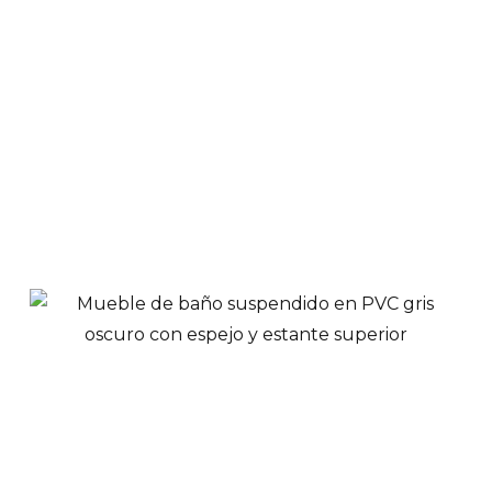
lavamanos, espejo y
estante superior
$
479,900
Ver Productos
Añadir a Carrito
Mueble de baño 80
cm gris oscuro con
lavamanos, espejo y
estante superior
$
569,900