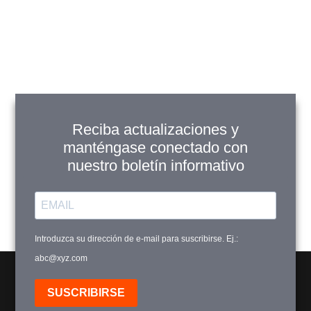
Ver Productos
Añadir a Carrito
Reciba actualizaciones y
Mueble de baño 60
manténgase conectado con
cm gris oscuro con
nuestro boletín informativo
lavamanos, espejo y
estante superior
$
479,900
Introduzca su dirección de e-mail para suscribirse. Ej.:
Ver Productos
abc@xyz.com
Añadir a Carrito
SUSCRIBIRSE