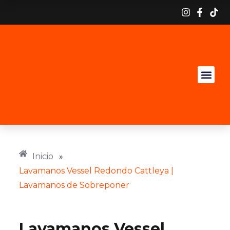
Inicio
»
Lavamanos Vessel Redondo Cattleya |
Lavamanos de Sobreponer
Nueva
Referencia
Lavamanos Vessel