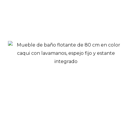
Añadir a Carrito
Mesón Lavaplatos
Vital en Acero
Inoxidable 100x52cm
Monocontrol
$
155,900
Ver Productos
View Options