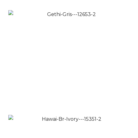
Ara Blanco
$
36,900
$
32,900
Ver Productos
Añadir a Carrito