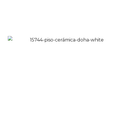
Añadir a Carrito
Pared Cerámica
Blanca Escalonada
32x58cm
$
43,900
$
39,900
Ver Productos
Añadir a Carrito