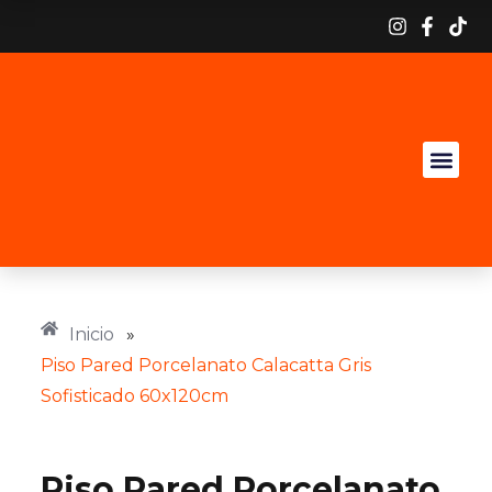
Inicio
»
Piso Pared Porcelanato Calacatta Gris
Sofisticado 60x120cm
Piso Pared Porcelanato