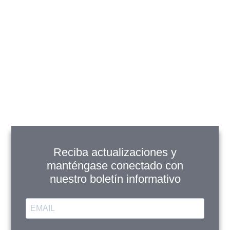
Gethi Gris
$
41,900
$
37,900
Ver Productos
Añadir a Carrito
Reciba actualizaciones y
manténgase conectado con
nuestro boletín informativo
Hawai Br Ivory
$
32,900
$
31,900