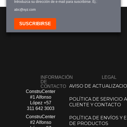
Introduzca su dirección de e-mail para suscribirse. Ej.:
Ver Productos
abc@xyz.com
Añadir a Carrito
SUSCRIBIRSE
INFORMACIÓN
LEGAL
DE
AVISO DE ACTUALIZACI
CONTACTO
ConstruCenter
#1 Alfonso
POLÍTICA DE SERVICIO A
López​
+57
CLIENTE Y CONTACTO
311 642 3003
ConstruCenter
POLÍTICA DE ENVÍOS Y
#2 Alfonso
DE PRODUCTOS