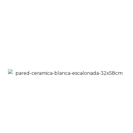
$
43,900
$
39,900
Ver Productos
Añadir a Carrito
Pared Cerámica Tipo
Piedra Cálida 32x58
cm
$
43,900
$
39,900
Ver Productos