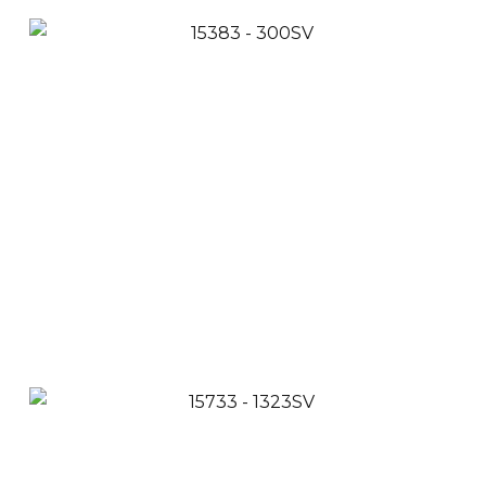
Piso Pared Cerámica
Tipo Mármol Doha
White 31x59 cm
$
41,900
$
37,900
Ver Productos
Añadir a Carrito
Pared Cerámica
Esmaltada Blanca