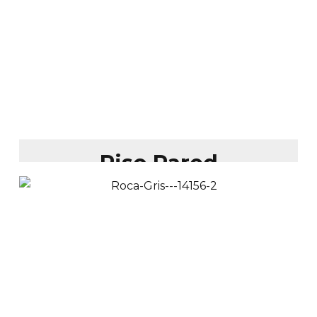
Brillante 30x60 cm
$
43,900
$
39,900
Ver Productos
Añadir a Carrito
Piso Pared
Porcelanato
Esmaltado Mármol
Gris Elegante 60x120
cm
$
68,900
$
54,900
Ver Productos