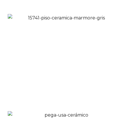
Piso Cerámica Sahara
Silver 53x53 cm
$
38,900
$
29,900
Ver Productos
Añadir a Carrito
Piso Cerámica