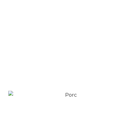
Porc Wi 5039
$
54,900
$
49,900
Ver Productos
Añadir a Carrito
Madero Legno Sepia
$
49,900
$
45,900