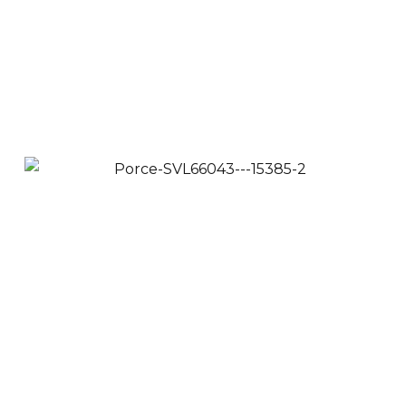
Ver Productos
Añadir a Carrito
Sv9238
$
54,900
$
39,900
Ver Productos
Añadir a Carrito