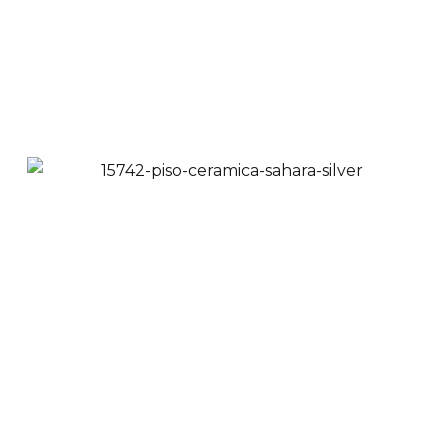
Piso Pared Cerámica
Wood Caramel 29x119
cm
$
69,900
$
65,900
Ver Productos
Añadir a Carrito