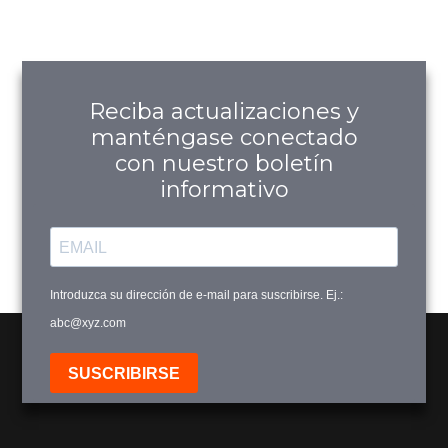
Reciba actualizaciones y
manténgase conectado
con nuestro boletín
informativo
Aqua Blanco
$
32,900
Ver Productos
Introduzca su dirección de e-mail para suscribirse. Ej.:
abc@xyz.com
Añadir a Carrito
SUSCRIBIRSE