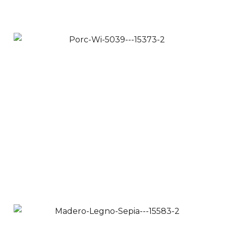
Porce SVL66043
$
53,900
$
49,500
Ver Productos
Añadir a Carrito