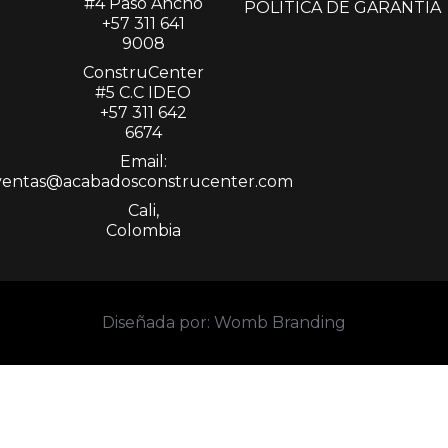
#4 Paso Ancho
POLÍTICA DE GARANTÍA
+57 311 641
9008
ConstruCenter
#5 C.C IDEO
+57 311 642
6674
Email:
ventas@acabadosconstrucenter.com
Cali,
Colombia
Diseñada por: Womb Branding