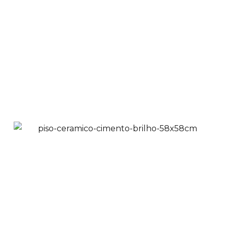
Piso Cerámico Tipo
Madera Multitono
58x58cm
$
41,900
$
37,900
Ver Productos