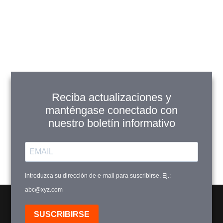
Ver Productos
Añadir a Carrito
Reciba actualizaciones y
manténgase conectado con
nuestro boletín informativo
FJG137
$
43,900
$
38,900
Introduzca su dirección de e-mail para suscribirse. Ej.:
Ver Productos
abc@xyz.com
Añadir a Carrito
SUSCRIBIRSE