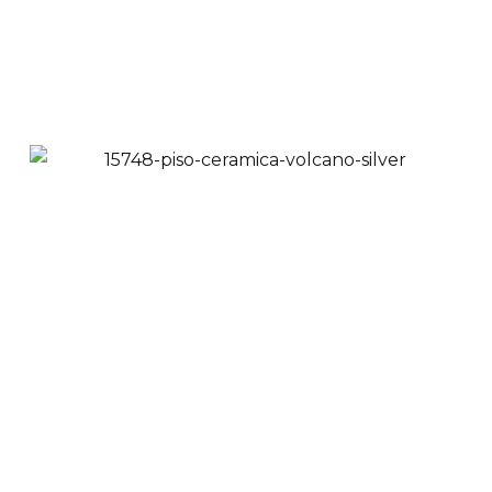
Añadir a Carrito
Piso Cerámico
Cimento Brilho 58x58
cm
$
41,900
$
32,900
Ver Productos
Añadir a Carrito