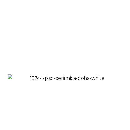
Brown 53x53 cm
$
38,900
$
34,900
Ver Productos
Añadir a Carrito
Piso Cerámica Tipo
Piedra Mykonos Gray
53x53 cm
$
38,900
$
34,900