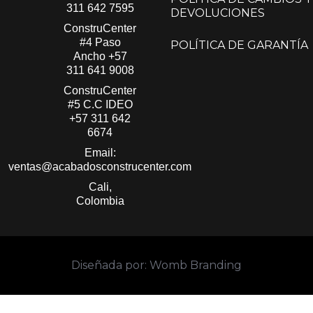
311 642 7595
DEVOLUCIONES
ConstruCenter
#4 Paso
POLÍTICA DE GARANTÍA
Ancho
+57
311 641 9008
ConstruCenter
#5 C.C IDEO
+57 311 642
6674
Email:
ventas@acabadosconstrucenter.com
Cali,
Colombia
Diseñada por: Womb Branding