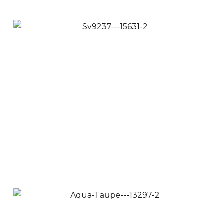
YKL0285
$
57,900
$
53,900
Ver Productos
Añadir a Carrito