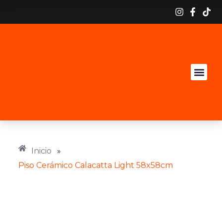
Inicio
»
Piso Cerámico Calacatta Light 58x58cm