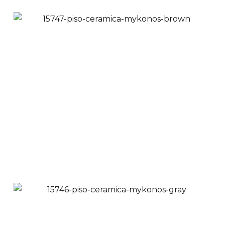
Piso Cerámico
Volcano Silver 53x53
cm
$
38,900
$
34,900
Ver Productos
Añadir a Carrito
Piso Cerámico Tipo
Piedra Mykonos