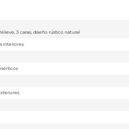
lieve, 3 caras, diseño rústico natural
 interiores.
esérticos
exteriores