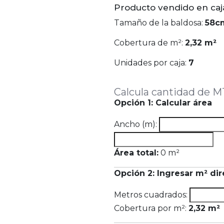
Producto vendido en caj
Tamaño de la baldosa:
58c
Cobertura de m²:
2,32 m²
Unidades por caja:
7
Calcula cantidad de M
Opción 1: Calcular área
Ancho (m):
Área total:
0
m²
Opción 2: Ingresar m² di
Metros cuadrados:
Cobertura por m²:
2,32 m²