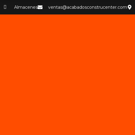
Almacenes
ventas@acabadosconstrucenter.com