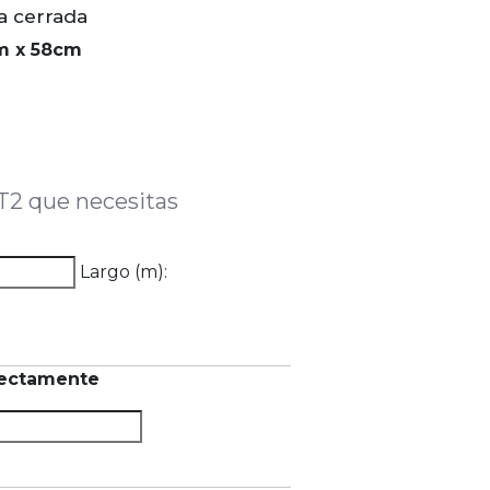
a cerrada
m x 58cm
T2 que necesitas
Largo (m):
rectamente