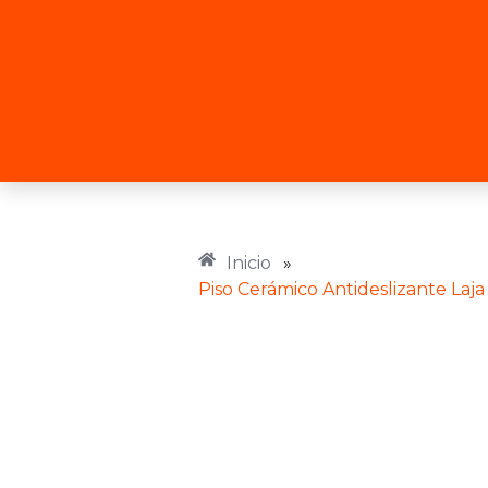
Inicio
»
Piso Cerámico Antideslizante Laj