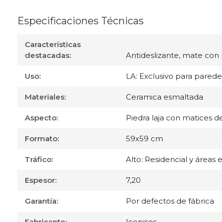
Especificaciones Técnicas
Características
destacadas:
Antideslizante, mate con re
Uso:
LA: Exclusivo para paredes
Materiales:
Ceramica esmaltada
Aspecto:
Piedra laja con matices d
Formato:
59x59 cm
Tráfico:
Alto: Residencial y áreas 
Espesor:
7,20
Garantía:
Por defectos de fábrica
Fabricante:
Icopisos