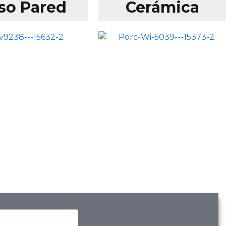
so Pared
Cerámica
erámica
Wood
diana Plus
Caramel
9x119 cm
29x119 cm
$
69,900
$
69,900
$
65,900
$
65,900
Ver Productos
Ver Productos
ñadir a Carrito
Añadir a Carrito