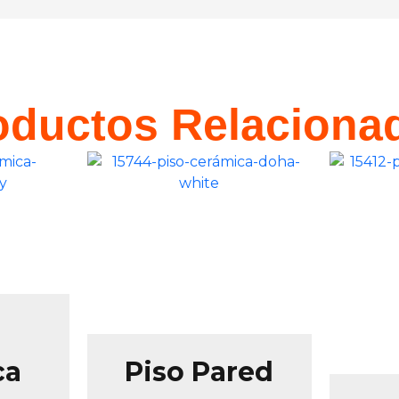
oductos Relaciona
ca
Piso Pared