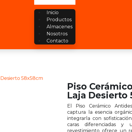
Inicio
Productos
Almacenes
Nosotros
Contacto
a Desierto 58x58cm
Piso Cerámico
Laja Desiert
El Piso Cerámico Antide
captura la esencia orgánic
integrarla con sofisticació
caras diferenciadas y 
revestimiento ofrece un r