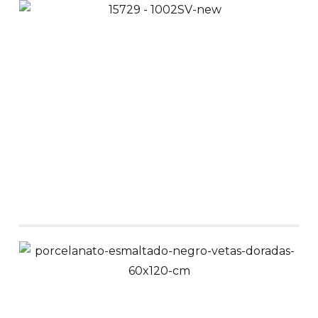
Piso pared
porcelanato mármol
claro con vetas tenues
60x120 cm
$
68,900
$
64,900
Ver Productos
Añadir a Carrito
Piso pared
porcelanato
esmaltado blanco tipo
mármol 60x120 cm