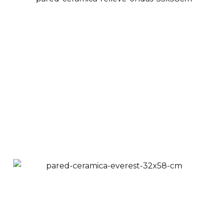
Pared Cerámica
Relieve Ondas 32x58
cm
$
41,900