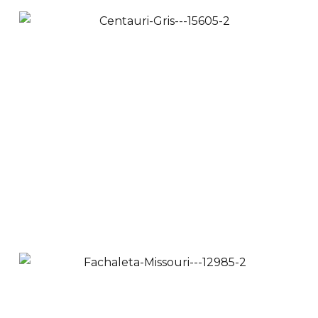
Ara Blanco
$
36,900
$
32,900
Ver Productos
Añadir a Carrito