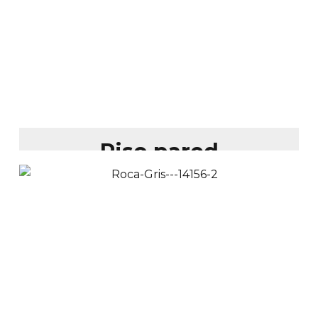
$
68,900
$
54,900
Ver Productos
Añadir a Carrito
Piso pared
porcelanato
esmaltado negro
vetas doradas 60x120
cm
$
85,900
$
81,900
Ver Productos