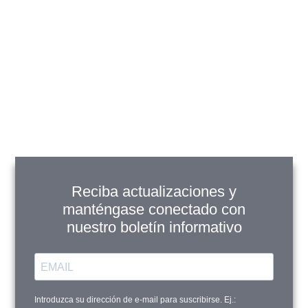
Centauri Gris
$
32,900
$
28,900
Ver Productos
Añadir a Carrito
Reciba actualizaciones y
Pared Cerámica
manténgase conectado con
Fachaleta Mureto
nuestro boletín informativo
Missouri 30.5x40 cm
$
42,900
$
38,900
Introduzca su dirección de e-mail para suscribirse. Ej.:
Ver Productos